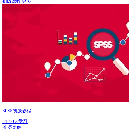
初级课程
更多
SPSS初级教程
54190人学习
会员免费