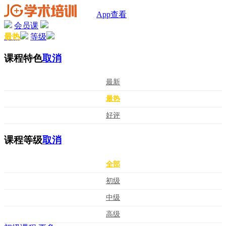
App查看
会员课
最热
等级
课程特色
取消
最新
最热
好评
课程等级
取消
全部
初级
中级
高级