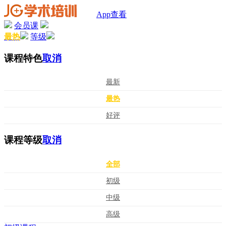
App查看
会员课
最热
等级
课程特色
取消
最新
最热
好评
课程等级
取消
全部
初级
中级
高级