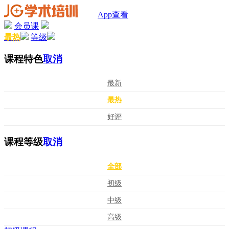
App查看
会员课
最热
等级
课程特色
取消
最新
最热
好评
课程等级
取消
全部
初级
中级
高级