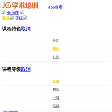
App查看
会员课
最热
等级
课程特色
取消
最新
最热
好评
课程等级
取消
全部
初级
中级
高级