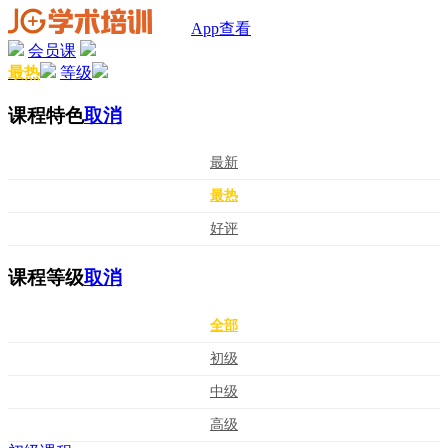
App查看
会员课
最热
等级
课程特色
取消
最新
最热
好评
课程等级
取消
全部
初级
中级
高级