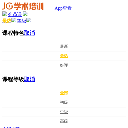
App查看
会员课
最热
等级
课程特色
取消
最新
最热
好评
课程等级
取消
全部
初级
中级
高级