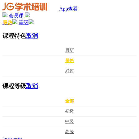
App查看
会员课
最热
等级
课程特色
取消
最新
最热
好评
课程等级
取消
全部
初级
中级
高级