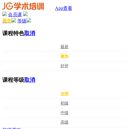
App查看
会员课
最热
等级
课程特色
取消
最新
最热
好评
课程等级
取消
全部
初级
中级
高级