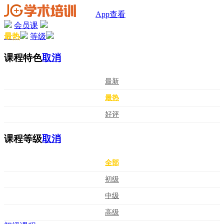
App查看
会员课
最热
等级
课程特色
取消
最新
最热
好评
课程等级
取消
全部
初级
中级
高级