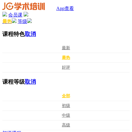
App查看
会员课
最热
等级
课程特色
取消
最新
最热
好评
课程等级
取消
全部
初级
中级
高级