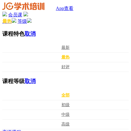
App查看
会员课
最热
等级
课程特色
取消
最新
最热
好评
课程等级
取消
全部
初级
中级
高级