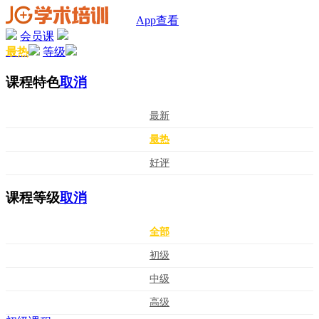
App查看
会员课
最热
等级
课程特色
取消
最新
最热
好评
课程等级
取消
全部
初级
中级
高级