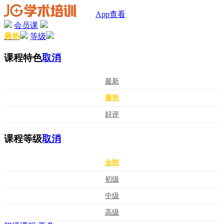
App查看
会员课
最热
等级
课程特色
取消
最新
最热
好评
课程等级
取消
全部
初级
中级
高级