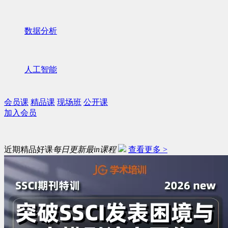
数据分析
人工智能
会员课
精品课
现场班
公开课
加入会员
近期精品好课
每日更新最in课程
查看更多 >