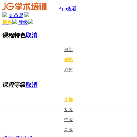
App查看
会员课
最热
等级
课程特色
取消
最新
最热
好评
课程等级
取消
全部
初级
中级
高级