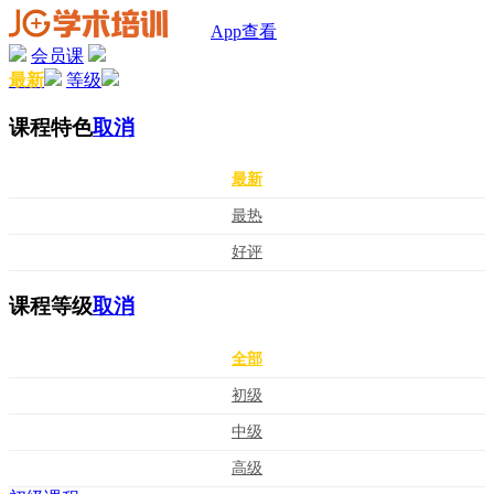
App查看
会员课
最新
等级
课程特色
取消
最新
最热
好评
课程等级
取消
全部
初级
中级
高级