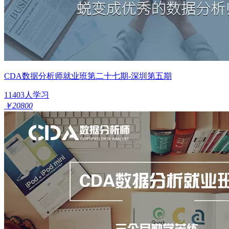
CDA数据分析师就业班第二十七期-深圳第五期
11403人学习
￥20800