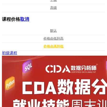
高级
课程价格
取消
默认
价格由低到高
价格由高到低
初级课程