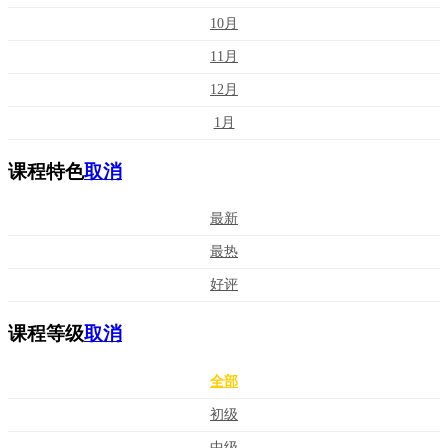
10月
11月
12月
1月
课程特色
取消
最新
最热
好评
课程等级
取消
全部
初级
中级