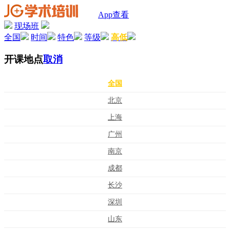
App查看
现场班
全国
时间
特色
等级
高低
开课地点
取消
全国
北京
上海
广州
南京
成都
长沙
深圳
山东