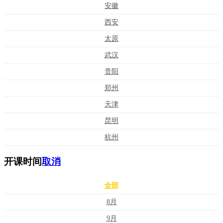
安徽
西安
太原
武汉
贵阳
郑州
天津
昆明
杭州
开课时间
取消
全部
8月
9月