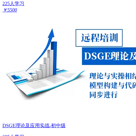
225人学习
￥5500
DSGE理论及应用实战-初中级