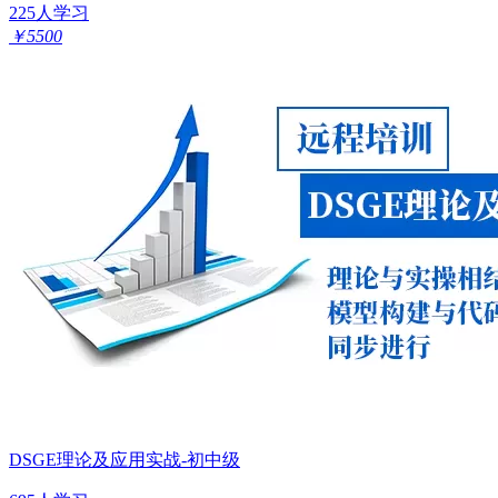
225人学习
￥5500
DSGE理论及应用实战-初中级