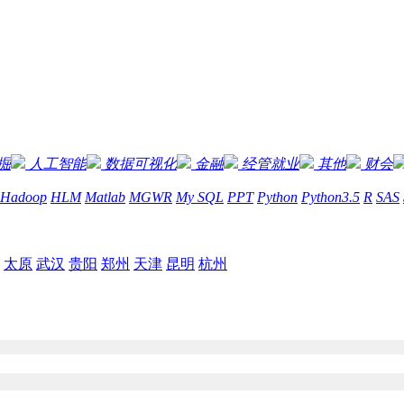
掘
人工智能
数据可视化
金融
经管就业
其他
财会
Hadoop
HLM
Matlab
MGWR
My SQL
PPT
Python
Python3.5
R
SAS
太原
武汉
贵阳
郑州
天津
昆明
杭州