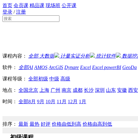
首页
会员课
精品课
现场班
公开课
登录
/
注册
课程内容：
全部
大数据
计量实证分析
统计软件
数据挖
软件：
全部
AI
AMOS
ArcGIS
Dynare
Excel
Excel powerBI
GeoDa
课程等级：
全部
初级
中级
高级
地点：
全国
北京
上海
广州
南京
成都
长沙
深圳
山东
安徽
西安
时间：
全部
8月
9月
10月
11月
12月
1月
排序：
最新
最热
好评
价格由低到高
价格由高到低
初级课程