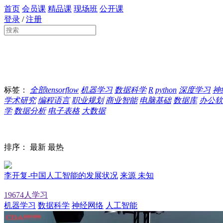
首页
会员课
精品课
现场班
公开课
登录
/
注册
标签：
全部
tensorflow
机器学习
数据科学
R
python
深度学习
神
学术研究
编程语言
职业规划
商业智能
电脑基础
数据库
办公软
学
数据分析
电子表格
大数据
排序：
最新
最热
李开复-中国人工智能的发展状况
来源 未知
19674人学习
机器学习
数据科学
神经网络
人工智能