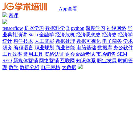
App查看
慕课
tensorflow
机器学习
数据科学
R
python
深度学习
神经网络
毕
业典礼演讲
Stata
金融学
经济危机
经济思想史
经济史
经济学
统计
科学技术
人工智能
数据处理
数据可视化
电子商务
学术
研究
编程语言
职业规划
商业智能
电脑基础
数据库
办公软件
工作效率
常用工具
资格认证
财会金融考试
市场销售
SEM
SEO
新媒体营销
网络营销
互联网
知识体系
职业发展
时间管
理
数学
数据分析
电子表格
大数据