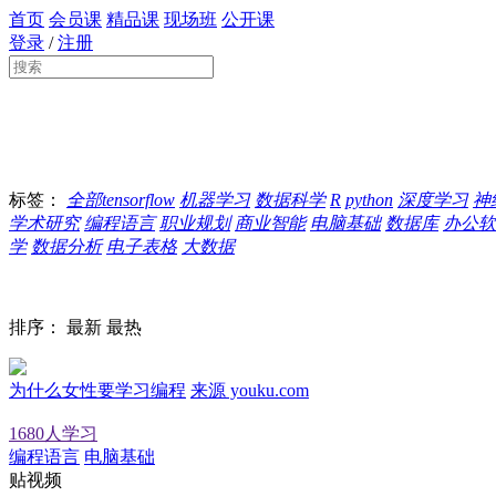
首页
会员课
精品课
现场班
公开课
登录
/
注册
标签：
全部
tensorflow
机器学习
数据科学
R
python
深度学习
神
学术研究
编程语言
职业规划
商业智能
电脑基础
数据库
办公软
学
数据分析
电子表格
大数据
排序：
最新
最热
为什么女性要学习编程
来源 youku.com
1680人学习
编程语言
电脑基础
贴视频