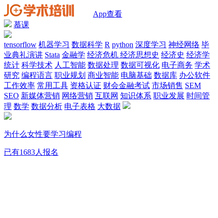
App查看
慕课
tensorflow
机器学习
数据科学
R
python
深度学习
神经网络
毕
业典礼演讲
Stata
金融学
经济危机
经济思想史
经济史
经济学
统计
科学技术
人工智能
数据处理
数据可视化
电子商务
学术
研究
编程语言
职业规划
商业智能
电脑基础
数据库
办公软件
工作效率
常用工具
资格认证
财会金融考试
市场销售
SEM
SEO
新媒体营销
网络营销
互联网
知识体系
职业发展
时间管
理
数学
数据分析
电子表格
大数据
为什么女性要学习编程
已有1683人报名