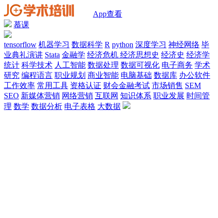
App查看
慕课
tensorflow
机器学习
数据科学
R
python
深度学习
神经网络
毕
业典礼演讲
Stata
金融学
经济危机
经济思想史
经济史
经济学
统计
科学技术
人工智能
数据处理
数据可视化
电子商务
学术
研究
编程语言
职业规划
商业智能
电脑基础
数据库
办公软件
工作效率
常用工具
资格认证
财会金融考试
市场销售
SEM
SEO
新媒体营销
网络营销
互联网
知识体系
职业发展
时间管
理
数学
数据分析
电子表格
大数据