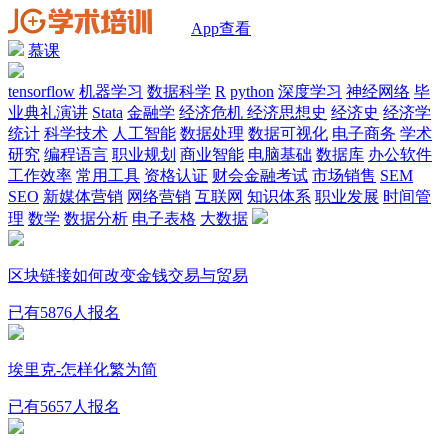
App查看
慕课
tensorflow
机器学习
数据科学
R
python
深度学习
神经网络
毕
业典礼演讲
Stata
金融学
经济危机
经济思想史
经济史
经济学
统计
科学技术
人工智能
数据处理
数据可视化
电子商务
学术
研究
编程语言
职业规划
商业智能
电脑基础
数据库
办公软件
工作效率
常用工具
资格认证
财会金融考试
市场销售
SEM
SEO
新媒体营销
网络营销
互联网
知识体系
职业发展
时间管
理
数学
数据分析
电子表格
大数据
区块链接如何改变金钱交易与贸易
已有5876人报名
埃里克-怎样化繁为简
已有5657人报名