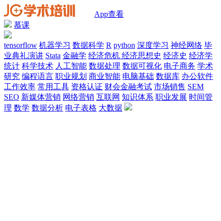
App查看
慕课
tensorflow
机器学习
数据科学
R
python
深度学习
神经网络
毕
业典礼演讲
Stata
金融学
经济危机
经济思想史
经济史
经济学
统计
科学技术
人工智能
数据处理
数据可视化
电子商务
学术
研究
编程语言
职业规划
商业智能
电脑基础
数据库
办公软件
工作效率
常用工具
资格认证
财会金融考试
市场销售
SEM
SEO
新媒体营销
网络营销
互联网
知识体系
职业发展
时间管
理
数学
数据分析
电子表格
大数据