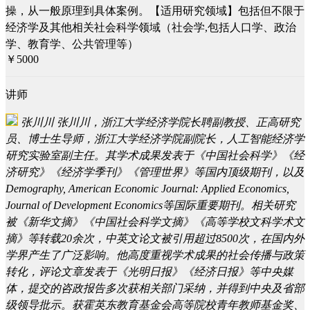
操，从一般原理到具体案例。【适用研究领域】包括但不限于
经济学及其他相关社会科学领域（社会学,包括人口学、政治
学、教育学、公共管理等）
￥5000
讲师
张川川
张川川，浙江大学经济学院长聘副教授、正高研究
员、博士生导师，浙江大学经济学院副院长，人工智能经济学
研究实验室副主任。其学术成果发表于《中国社会科学》《经
济研究》《经济学季刊》《管理世界》等国内顶级期刊，以及
Demography, American Economic Journal: Applied Economics,
Journal of Development Economics等国际重要期刊。相关研究
被《新华文摘》《中国社会科学文摘》《高等学校文科学术文
摘》等转载20余次，中英文论文被引用超过8500次，在国内外
学界产生了广泛影响。他高度重视学术成果的社会传播与政策
转化，评论文章发表于《光明日报》《经济日报》等中央媒
体，提交的咨政报告多次获相关部门采纳，并得到中央及省部
级领导批示。获霍英东教育基金会高等院校青年教师基金奖、