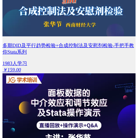
多期DID及平行趋势检验+合成控制法及安慰剂检验-手把手教
你Stata系列
1983人学习
￥159.00