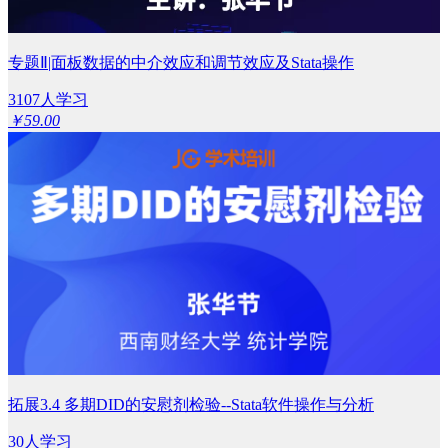
专题Ⅱ|面板数据的中介效应和调节效应及Stata操作
3107人学习
￥59.00
拓展3.4 多期DID的安慰剂检验--Stata软件操作与分析
30人学习