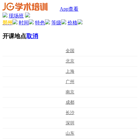
App查看
现场班
郑州
时间
特色
等级
价格
开课地点
取消
全国
北京
上海
广州
南京
成都
长沙
深圳
山东