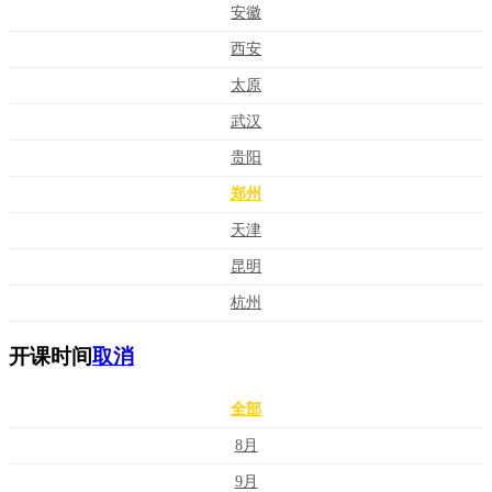
安徽
西安
太原
武汉
贵阳
郑州
天津
昆明
杭州
开课时间
取消
全部
8月
9月