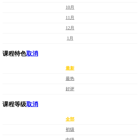
10月
11月
12月
1月
课程特色
取消
最新
最热
好评
课程等级
取消
全部
初级
中级