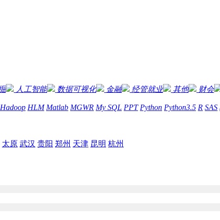
掘
人工智能
数据可视化
金融
经管就业
其他
财会
Hadoop
HLM
Matlab
MGWR
My SQL
PPT
Python
Python3.5
R
SAS
太原
武汉
贵阳
郑州
天津
昆明
杭州