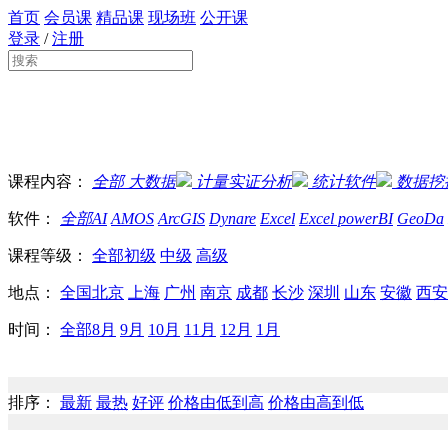
首页
会员课
精品课
现场班
公开课
登录
/
注册
课程内容：
全部
大数据
计量实证分析
统计软件
数据挖
软件：
全部
AI
AMOS
ArcGIS
Dynare
Excel
Excel powerBI
GeoDa
课程等级：
全部
初级
中级
高级
地点：
全国
北京
上海
广州
南京
成都
长沙
深圳
山东
安徽
西安
时间：
全部
8月
9月
10月
11月
12月
1月
排序：
最新
最热
好评
价格由低到高
价格由高到低