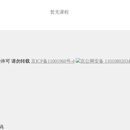
暂无课程
未经许可 请勿转载
京ICP备11001960号-4
京公网安备 1101080203
码