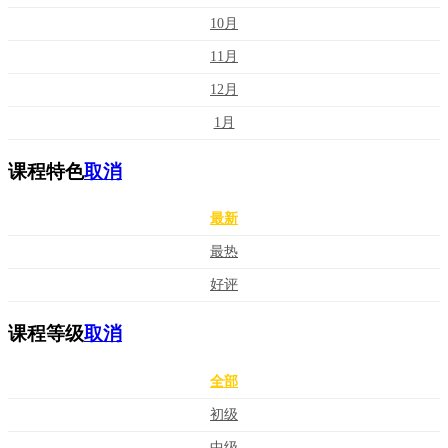
10月
11月
12月
1月
课程特色
取消
最新
最热
好评
课程等级
取消
全部
初级
中级