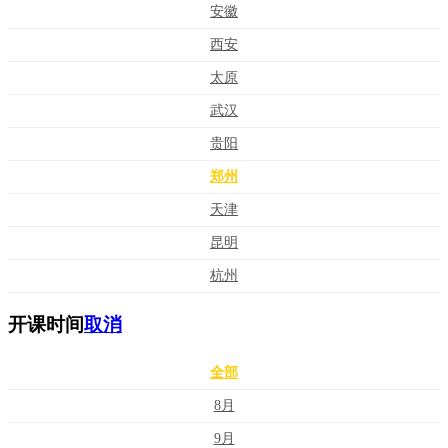
安徽
西安
太原
武汉
贵阳
郑州
天津
昆明
杭州
开课时间
取消
全部
8月
9月