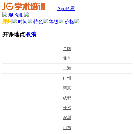
App查看
现场班
郑州
时间
特色
等级
价格
开课地点
取消
全国
北京
上海
广州
南京
成都
长沙
深圳
山东