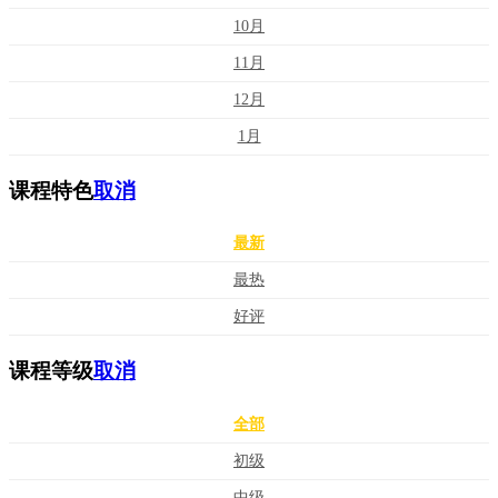
10月
11月
12月
1月
课程特色
取消
最新
最热
好评
课程等级
取消
全部
初级
中级