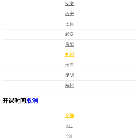
安徽
西安
太原
武汉
贵阳
郑州
天津
昆明
杭州
开课时间
取消
全部
8月
9月