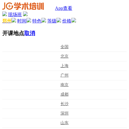
App查看
现场班
郑州
时间
特色
等级
价格
开课地点
取消
全国
北京
上海
广州
南京
成都
长沙
深圳
山东