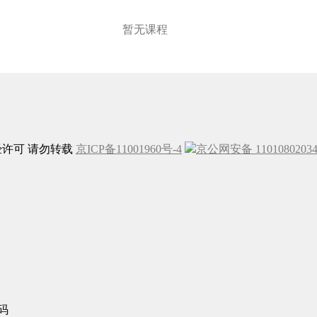
暂无课程
未经许可 请勿转载
京ICP备11001960号-4
京公网安备 1101080203
码