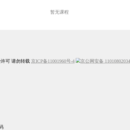
暂无课程
未经许可 请勿转载
京ICP备11001960号-4
京公网安备 1101080203
码