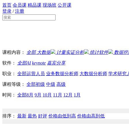
首页
会员课
精品课
现场班
公开课
登录
/
注册
课程内容：
全部
大数据
计量实证分析
统计软件
数据挖
软件：
全部
AI
keynote
嘉宾分享
职业：
全部
运营人员
业务数据分析师
大数据分析师
学术研究
课程等级：
全部
初级
中级
高级
时间：
全部
8月
9月
10月
11月
12月
1月
排序：
最新
最热
好评
价格由低到高
价格由高到低