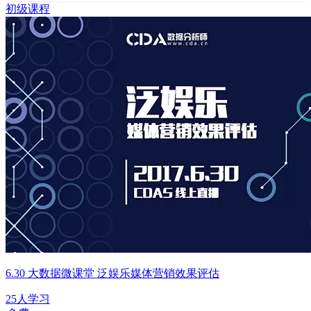
初级课程
6.30 大数据微课堂 泛娱乐媒体营销效果评估
25人学习