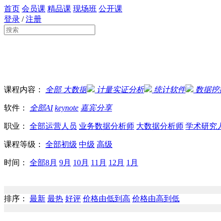
首页
会员课
精品课
现场班
公开课
登录
/
注册
课程内容：
全部
大数据
计量实证分析
统计软件
数据挖
软件：
全部
AI
keynote
嘉宾分享
职业：
全部
运营人员
业务数据分析师
大数据分析师
学术研究
课程等级：
全部
初级
中级
高级
时间：
全部
8月
9月
10月
11月
12月
1月
排序：
最新
最热
好评
价格由低到高
价格由高到低