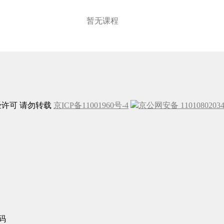
暂无课程
未经许可 请勿转载
京ICP备11001960号-4
京公网安备 1101080203
码