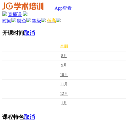
App查看
直播课
时间
特色
等级
低高
开课时间
取消
全部
8月
9月
10月
11月
12月
1月
课程特色
取消