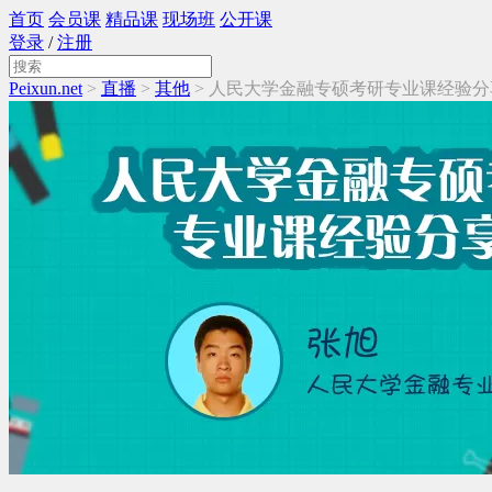
首页
会员课
精品课
现场班
公开课
登录
/
注册
Peixun.net
>
直播
>
其他
> 人民大学金融专硕考研专业课经验分