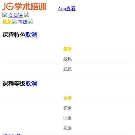
App查看
会员课
最新
等级
课程特色
取消
最新
最热
好评
课程等级
取消
全部
初级
中级
高级