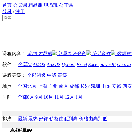
首页
会员课
精品课
现场班
公开课
登录
/
注册
课程内容：
全部
大数据
计量实证分析
统计软件
数据挖
软件：
全部
AI
AMOS
ArcGIS
Dynare
Excel
Excel powerBI
GeoDa
课程等级：
全部
初级
中级
高级
地点：
全国
北京
上海
广州
南京
成都
长沙
深圳
山东
安徽
西安
时间：
全部
8月
9月
10月
11月
12月
1月
排序：
最新
最热
好评
价格由低到高
价格由高到低
高级课程