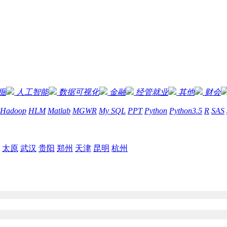
掘
人工智能
数据可视化
金融
经管就业
其他
财会
Hadoop
HLM
Matlab
MGWR
My SQL
PPT
Python
Python3.5
R
SAS
太原
武汉
贵阳
郑州
天津
昆明
杭州