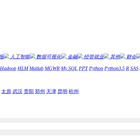
掘
人工智能
数据可视化
金融
经管就业
其他
财会
Hadoop
HLM
Matlab
MGWR
My SQL
PPT
Python
Python3.5
R
SAS
太原
武汉
贵阳
郑州
天津
昆明
杭州