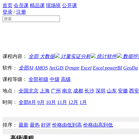
首页
会员课
精品课
现场班
公开课
登录
/
注册
课程内容：
全部
大数据
计量实证分析
统计软件
数据挖
软件：
全部
AI
AMOS
ArcGIS
Dynare
Excel
Excel powerBI
GeoDa
课程等级：
全部
初级
中级
高级
地点：
全国
北京
上海
广州
南京
成都
长沙
深圳
山东
安徽
西安
时间：
全部
8月
9月
10月
11月
12月
1月
排序：
最新
最热
好评
价格由低到高
价格由高到低
高级课程