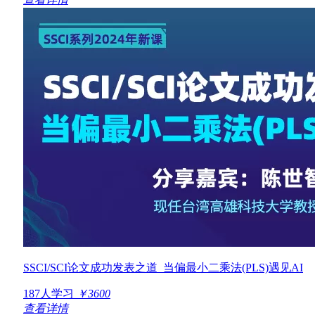
SSCI/SCI论文成功发表之道_当偏最小二乘法(PLS)遇见AI
187人学习
￥3600
查看详情