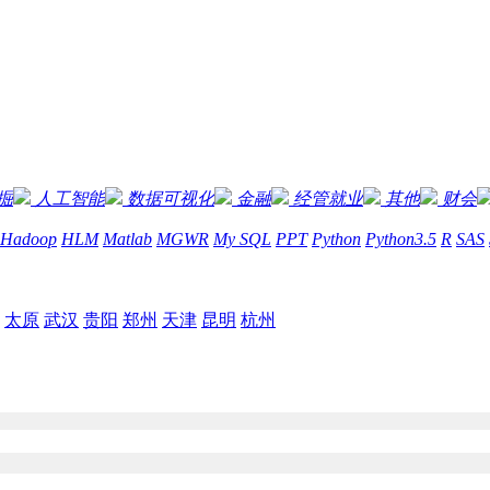
掘
人工智能
数据可视化
金融
经管就业
其他
财会
Hadoop
HLM
Matlab
MGWR
My SQL
PPT
Python
Python3.5
R
SAS
太原
武汉
贵阳
郑州
天津
昆明
杭州