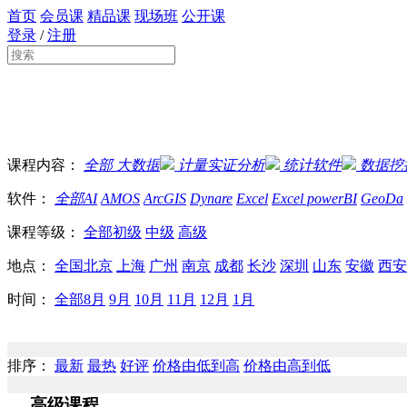
首页
会员课
精品课
现场班
公开课
登录
/
注册
课程内容：
全部
大数据
计量实证分析
统计软件
数据挖
软件：
全部
AI
AMOS
ArcGIS
Dynare
Excel
Excel powerBI
GeoDa
课程等级：
全部
初级
中级
高级
地点：
全国
北京
上海
广州
南京
成都
长沙
深圳
山东
安徽
西安
时间：
全部
8月
9月
10月
11月
12月
1月
排序：
最新
最热
好评
价格由低到高
价格由高到低
高级课程