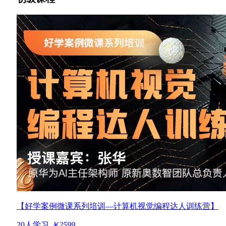
【好学案例微课系列培训—计算机视觉编程达人训练营】
20人学习
￥2599