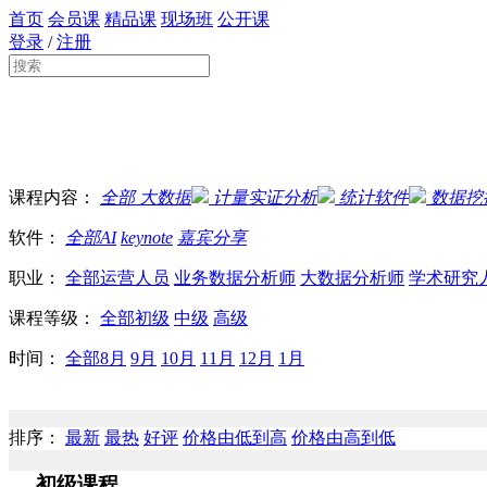
首页
会员课
精品课
现场班
公开课
登录
/
注册
课程内容：
全部
大数据
计量实证分析
统计软件
数据挖
软件：
全部
AI
keynote
嘉宾分享
职业：
全部
运营人员
业务数据分析师
大数据分析师
学术研究
课程等级：
全部
初级
中级
高级
时间：
全部
8月
9月
10月
11月
12月
1月
排序：
最新
最热
好评
价格由低到高
价格由高到低
初级课程