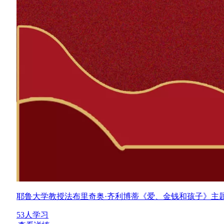
耶鲁大学教授法布里奇奥·齐利博蒂《爱、金钱和孩子》主
53人学习