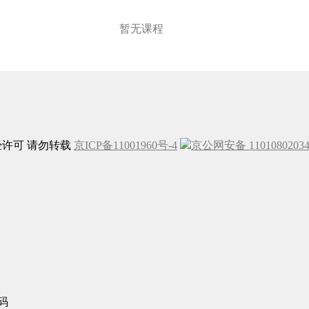
暂无课程
未经许可 请勿转载
京ICP备11001960号-4
京公网安备 1101080203
码