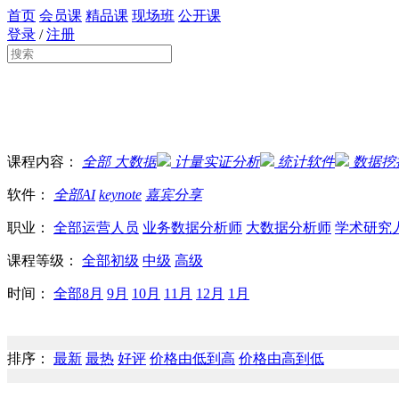
首页
会员课
精品课
现场班
公开课
登录
/
注册
课程内容：
全部
大数据
计量实证分析
统计软件
数据挖
软件：
全部
AI
keynote
嘉宾分享
职业：
全部
运营人员
业务数据分析师
大数据分析师
学术研究
课程等级：
全部
初级
中级
高级
时间：
全部
8月
9月
10月
11月
12月
1月
排序：
最新
最热
好评
价格由低到高
价格由高到低