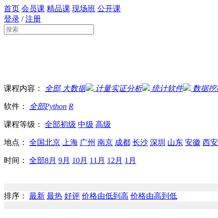
首页
会员课
精品课
现场班
公开课
登录
/
注册
课程内容：
全部
大数据
计量实证分析
统计软件
数据挖
软件：
全部
Python
R
课程等级：
全部
初级
中级
高级
地点：
全国
北京
上海
广州
南京
成都
长沙
深圳
山东
安徽
西安
时间：
全部
8月
9月
10月
11月
12月
1月
排序：
最新
最热
好评
价格由低到高
价格由高到低