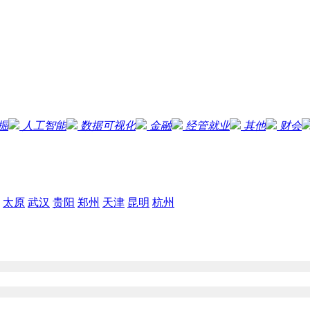
掘
人工智能
数据可视化
金融
经管就业
其他
财会
太原
武汉
贵阳
郑州
天津
昆明
杭州