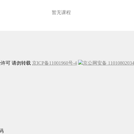
暂无课程
未经许可 请勿转载
京ICP备11001960号-4
京公网安备 1101080203
码