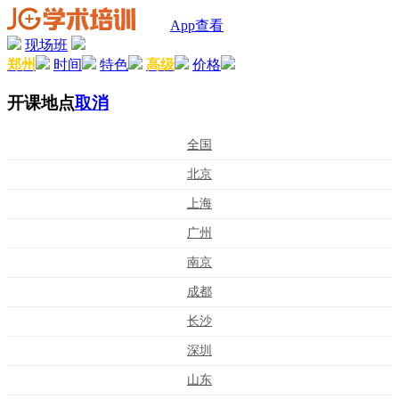
App查看
现场班
郑州
时间
特色
高级
价格
开课地点
取消
全国
北京
上海
广州
南京
成都
长沙
深圳
山东