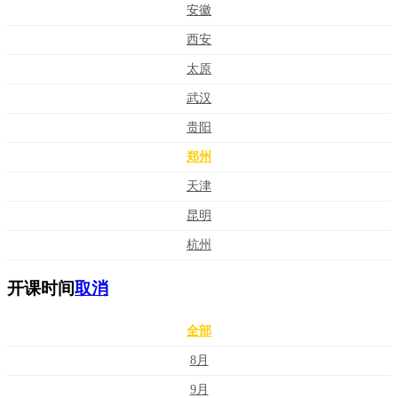
安徽
西安
太原
武汉
贵阳
郑州
天津
昆明
杭州
开课时间
取消
全部
8月
9月