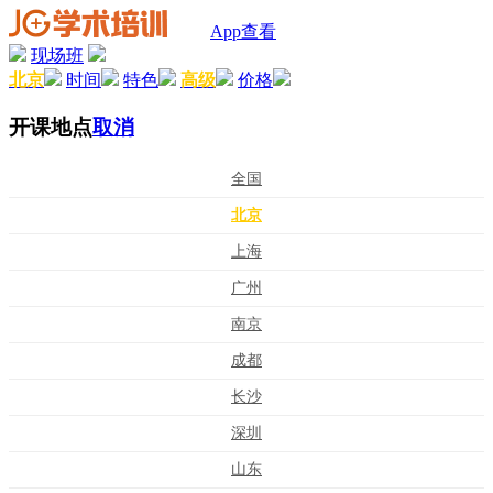
App查看
现场班
北京
时间
特色
高级
价格
开课地点
取消
全国
北京
上海
广州
南京
成都
长沙
深圳
山东