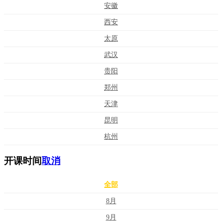
安徽
西安
太原
武汉
贵阳
郑州
天津
昆明
杭州
开课时间
取消
全部
8月
9月